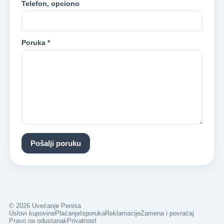
Telefon, opciono
Poruka *
Pošalji poruku
© 2026 Uvećanje Penisa
Uslovi kupovine
Plaćanje
Isporuka
Reklamacije
Zamena i povraćaj
Pravo na odustanak
Privatnost