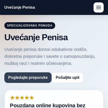
Uvećanje Penisa
SPECIJALIZOVANA PONUDA
Uvećanje Penisa
Uvećanje penisa donosi edukativne vodiče,
diskretne preporuke i savete o samopouzdanju,
muškoj nezi i realnim očekivanjima.
Pogledajte preporuke
Pošaljite upit
★★★★★
Pouzdana online kupovina bez