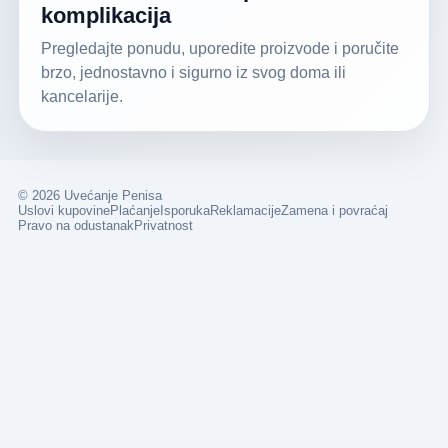
komplikacija
Pregledajte ponudu, uporedite proizvode i poručite
brzo, jednostavno i sigurno iz svog doma ili
kancelarije.
© 2026 Uvećanje Penisa
Uslovi kupovine
Plaćanje
Isporuka
Reklamacije
Zamena i povraćaj
Pravo na odustanak
Privatnost