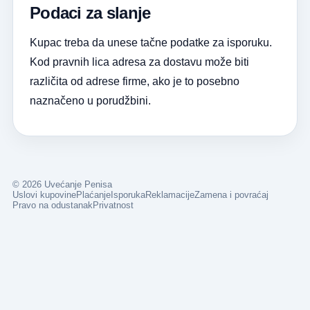
Podaci za slanje
Kupac treba da unese tačne podatke za isporuku.
Kod pravnih lica adresa za dostavu može biti
različita od adrese firme, ako je to posebno
naznačeno u porudžbini.
© 2026 Uvećanje Penisa
Uslovi kupovine
Plaćanje
Isporuka
Reklamacije
Zamena i povraćaj
Pravo na odustanak
Privatnost