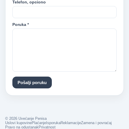
Telefon, opciono
Poruka *
Pošalji poruku
© 2026 Uvećanje Penisa
Uslovi kupovine
Plaćanje
Isporuka
Reklamacije
Zamena i povraćaj
Pravo na odustanak
Privatnost