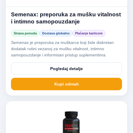
Semenax: preporuka za mušku vitalnost
i intimno samopouzdanje
Strana ponuda
Dostava globalno
Plaćanje karticom
Semenax je preporuka za muškarce koji žele diskretan
dodatak rutini vezanoj za mušku vitalnost, intimno
samopouzdanje i informisan pristup suplementima.
Pogledaj detalje
Kupi odmah