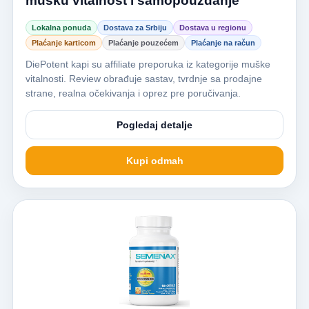
mušku vitalnost i samopouzdanje
Lokalna ponuda
Dostava za Srbiju
Dostava u regionu
Plaćanje karticom
Plaćanje pouzećem
Plaćanje na račun
DiePotent kapi su affiliate preporuka iz kategorije muške
vitalnosti. Review obrađuje sastav, tvrdnje sa prodajne
strane, realna očekivanja i oprez pre poručivanja.
Pogledaj detalje
Kupi odmah