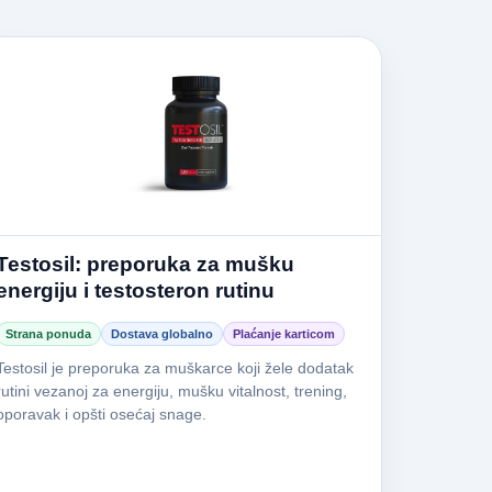
Testosil: preporuka za mušku
energiju i testosteron rutinu
Strana ponuda
Dostava globalno
Plaćanje karticom
Testosil je preporuka za muškarce koji žele dodatak
rutini vezanoj za energiju, mušku vitalnost, trening,
oporavak i opšti osećaj snage.