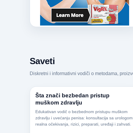
Saveti
Diskretni i informativni vodiči o metodama, proiz
Šta znači bezbedan pristup
muškom zdravlju
Edukativan vodič o bezbednom pristupu muškom
zdravlju i uvećanju penisa: konsultacija sa urologom
realna očekivanja, rizici, preparati, uređaji i zahvati.