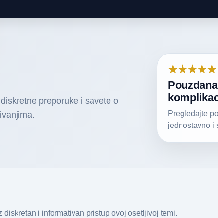
★★★★★
Pouzdana 
komplikac
diskretne preporuke i savete o
Pregledajte po
ivanjima.
jednostavno i 
diskretan i informativan pristup ovoj osetljivoj temi.