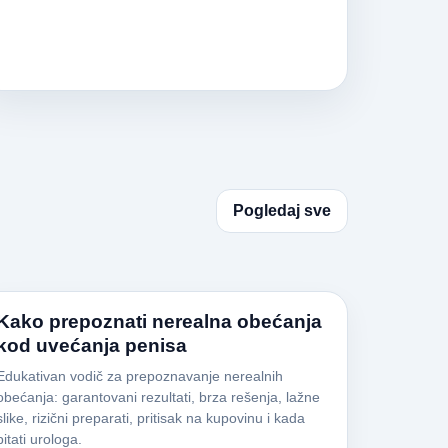
Pogledaj sve
Kako prepoznati nerealna obećanja
kod uvećanja penisa
Edukativan vodič za prepoznavanje nerealnih
obećanja: garantovani rezultati, brza rešenja, lažne
slike, rizični preparati, pritisak na kupovinu i kada
pitati urologa.