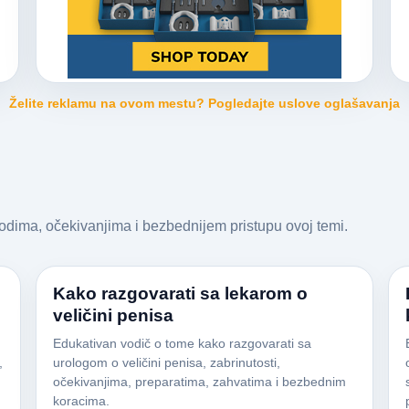
Želite reklamu na ovom mestu? Pogledajte uslove oglašavanja
vodima, očekivanjima i bezbednijem pristupu ovoj temi.
Kako razgovarati sa lekarom o
veličini penisa
Edukativan vodič o tome kako razgovarati sa
,
urologom o veličini penisa, zabrinutosti,
očekivanjima, preparatima, zahvatima i bezbednim
koracima.