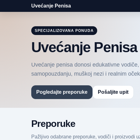
Uvećanje Penisa
SPECIJALIZOVANA PONUDA
Uvećanje Penisa
Uvećanje penisa donosi edukativne vodiče, 
samopouzdanju, muškoj nezi i realnim oček
Pogledajte preporuke
Pošaljite upit
Preporuke
Pažljivo odabrane preporuke, vodiči i proizvodi uz 