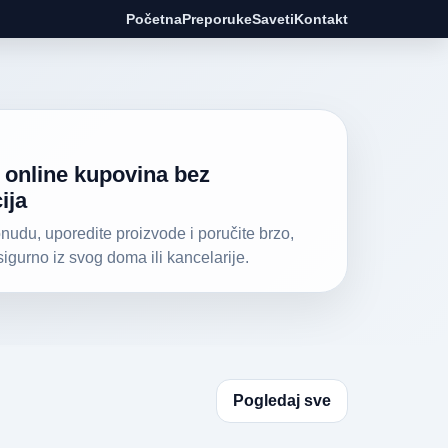
Početna
Preporuke
Saveti
Kontakt
online kupovina bez
ija
nudu, uporedite proizvode i poručite brzo,
sigurno iz svog doma ili kancelarije.
Pogledaj sve