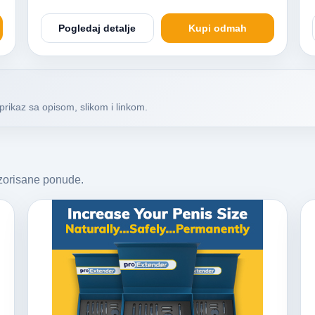
Pogledaj detalje
Kupi odmah
prikaz sa opisom, slikom i linkom.
nzorisane ponude.