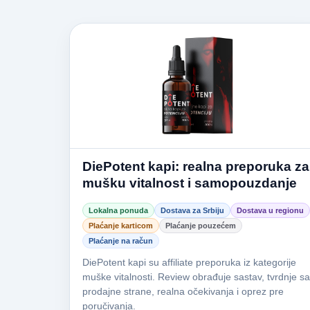
DiePotent kapi: realna preporuka za
mušku vitalnost i samopouzdanje
Lokalna ponuda
Dostava za Srbiju
Dostava u regionu
Plaćanje karticom
Plaćanje pouzećem
Plaćanje na račun
DiePotent kapi su affiliate preporuka iz kategorije
muške vitalnosti. Review obrađuje sastav, tvrdnje sa
prodajne strane, realna očekivanja i oprez pre
poručivanja.