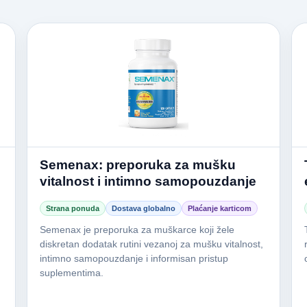
Semenax: preporuka za mušku
vitalnost i intimno samopouzdanje
Strana ponuda
Dostava globalno
Plaćanje karticom
Semenax je preporuka za muškarce koji žele
diskretan dodatak rutini vezanoj za mušku vitalnost,
intimno samopouzdanje i informisan pristup
suplementima.