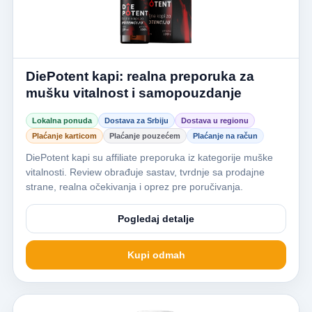
DiePotent kapi: realna preporuka za
mušku vitalnost i samopouzdanje
Lokalna ponuda
Dostava za Srbiju
Dostava u regionu
Plaćanje karticom
Plaćanje pouzećem
Plaćanje na račun
DiePotent kapi su affiliate preporuka iz kategorije muške
vitalnosti. Review obrađuje sastav, tvrdnje sa prodajne
strane, realna očekivanja i oprez pre poručivanja.
Pogledaj detalje
Kupi odmah