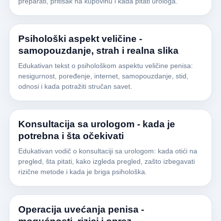
preparati, pritisak na kupovinu i kada pitati urologa.
Psihološki aspekt veličine -
samopouzdanje, strah i realna slika
Edukativan tekst o psihološkom aspektu veličine penisa:
nesigurnost, poređenje, internet, samopouzdanje, stid,
odnosi i kada potražiti stručan savet.
Konsultacija sa urologom - kada je
potrebna i šta očekivati
Edukativan vodič o konsultaciji sa urologom: kada otići na
pregled, šta pitati, kako izgleda pregled, zašto izbegavati
rizične metode i kada je briga psihološka.
Operacija uvećanja penisa -