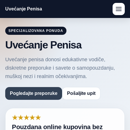
Uvećanje Penisa
SPECIJALIZOVANA PONUDA
Uvećanje Penisa
Uvećanje penisa donosi edukativne vodiče,
diskretne preporuke i savete o samopouzdanju,
muškoj nezi i realnim očekivanjima.
Pogledajte preporuke
Pošaljite upit
★★★★★
Pouzdana online kupovina bez