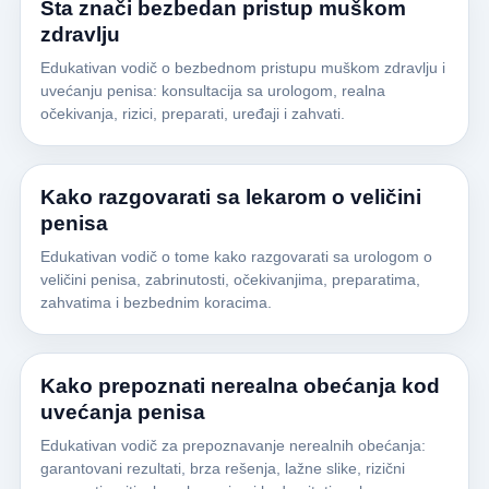
Šta znači bezbedan pristup muškom
zdravlju
Edukativan vodič o bezbednom pristupu muškom zdravlju i
uvećanju penisa: konsultacija sa urologom, realna
očekivanja, rizici, preparati, uređaji i zahvati.
Kako razgovarati sa lekarom o veličini
penisa
Edukativan vodič o tome kako razgovarati sa urologom o
veličini penisa, zabrinutosti, očekivanjima, preparatima,
zahvatima i bezbednim koracima.
Kako prepoznati nerealna obećanja kod
uvećanja penisa
Edukativan vodič za prepoznavanje nerealnih obećanja:
garantovani rezultati, brza rešenja, lažne slike, rizični