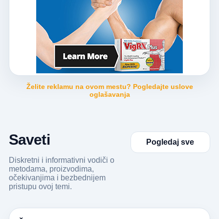
Želite reklamu na ovom mestu? Pogledajte uslove
oglašavanja
Saveti
Pogledaj sve
Diskretni i informativni vodiči o
metodama, proizvodima,
očekivanjima i bezbednijem
pristupu ovoj temi.