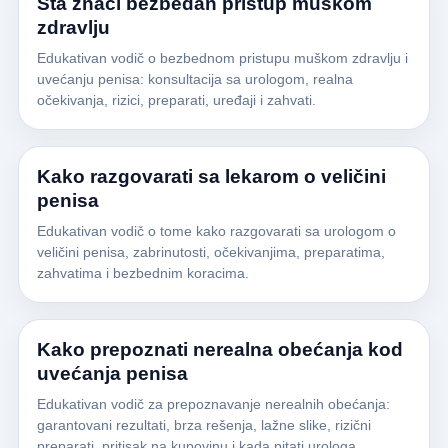
Šta znači bezbedan pristup muškom
zdravlju
Edukativan vodič o bezbednom pristupu muškom zdravlju i
uvećanju penisa: konsultacija sa urologom, realna
očekivanja, rizici, preparati, uređaji i zahvati.
Kako razgovarati sa lekarom o veličini
penisa
Edukativan vodič o tome kako razgovarati sa urologom o
veličini penisa, zabrinutosti, očekivanjima, preparatima,
zahvatima i bezbednim koracima.
Kako prepoznati nerealna obećanja kod
uvećanja penisa
Edukativan vodič za prepoznavanje nerealnih obećanja:
garantovani rezultati, brza rešenja, lažne slike, rizični
preparati, pritisak na kupovinu i kada pitati urologa.