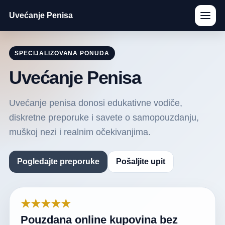
Uvećanje Penisa
SPECIJALIZOVANA PONUDA
Uvećanje Penisa
Uvećanje penisa donosi edukativne vodiče,
diskretne preporuke i savete o samopouzdanju,
muškoj nezi i realnim očekivanjima.
Pogledajte preporuke
Pošaljite upit
★★★★★
Pouzdana online kupovina bez