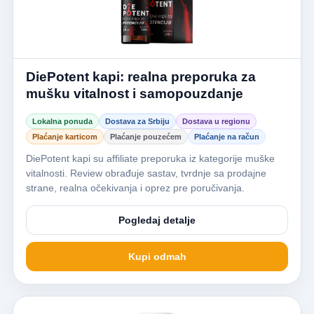
DiePotent kapi: realna preporuka za
mušku vitalnost i samopouzdanje
Lokalna ponuda
Dostava za Srbiju
Dostava u regionu
Plaćanje karticom
Plaćanje pouzećem
Plaćanje na račun
DiePotent kapi su affiliate preporuka iz kategorije muške
vitalnosti. Review obrađuje sastav, tvrdnje sa prodajne
strane, realna očekivanja i oprez pre poručivanja.
Pogledaj detalje
Kupi odmah