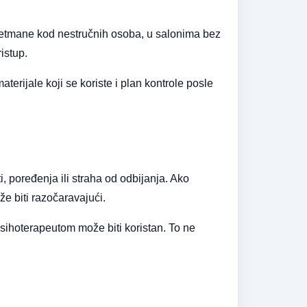
a tretmane kod nestručnih osoba, u salonima bez
istup.
erijale koji se koriste i plan kontrole posle
 poređenja ili straha od odbijanja. Ako
e biti razočaravajući.
psihoterapeutom može biti koristan. To ne