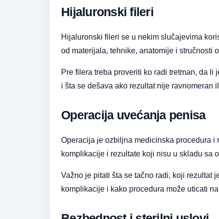
Hijaluronski fileri
Hijaluronski fileri se u nekim slučajevima kori
od materijala, tehnike, anatomije i stručnosti
Pre filera treba proveriti ko radi tretman, da li
i šta se dešava ako rezultat nije ravnomeran i
Operacija uvećanja penisa
Operacija je ozbiljna medicinska procedura i
komplikacije i rezultate koji nisu u skladu sa
Važno je pitati šta se tačno radi, koji rezultat
komplikacije i kako procedura može uticati na 
Bezbednost i sterilni uslovi