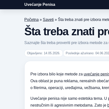
Uvećanje Penisa
Početna
»
Saveti
»
Šta treba znati pre izbora me
Šta treba znati 
Saznajte šta treba proveriti pre izbora metode za 
Objavljeno: 14.05.2026.
Poslednje ažurirano: 04.06.20
Pre izbora bilo koje metode za
uvećanje peni
Ova oblast je puna reklama, nerealnih obećanj
o filerima, operaciji, uređajima, vežbama, kr
Uvećanje penisa nije samo estetska tema. U pi
nestručnim ili agresivnim metodama. Zato je