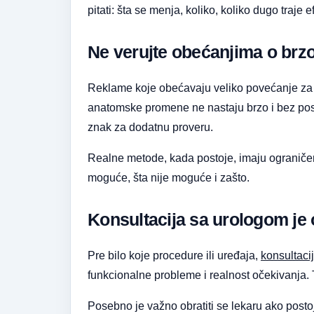
pitati: šta se menja, koliko, koliko dugo traje efe
Ne verujte obećanjima o brzo
Reklame koje obećavaju veliko povećanje za ne
anatomske promene ne nastaju brzo i bez pos
znak za dodatnu proveru.
Realne metode, kada postoje, imaju ograničenja
moguće, šta nije moguće i zašto.
Konsultacija sa urologom je
Pre bilo koje procedure ili uređaja,
konsultaci
funkcionalne probleme i realnost očekivanja. 
Posebno je važno obratiti se lekaru ako postoji