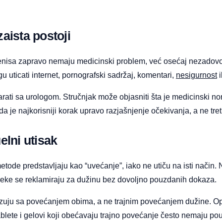
zaista postoji
enisa zapravo nemaju medicinski problem, već osećaj nezadovol
 uticati internet, pornografski sadržaj, komentari,
nesigurnost
i
rati sa urologom. Stručnjak može objasniti šta je medicinski norm
a je najkorisniji korak upravo razjašnjenje očekivanja, a ne tre
elni utisak
metode predstavljaju kao “uvećanje”, iako ne utiču na isti nači
 neke se reklamiraju za dužinu bez dovoljno pouzdanih dokaza.
ovezuju sa povećanjem obima, a ne trajnim povećanjem dužine. O
, tablete i gelovi koji obećavaju trajno povećanje često nemaju 