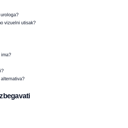
 urologa?
o vizuelni utisak?
e ima?
i?
 alternativa?
izbegavati