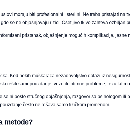
slovi moraju biti profesionalni i sterilni. Ne treba pristajati n
de se ne objašnjavaju rizici. Osetljivo tkivo zahteva ozbiljan pr
formisani pristanak, objašnjenje mogućih komplikacija, jasne mat
čka. Kod nekih muškaraca nezadovoljstvo dolazi iz nesigurnosti,
i rešiti samopouzdanje, vezu ili intimne probleme, rezultat mož
je se ni posle stručnog objašnjenja, razgovor sa psihologom ili 
opouzdanje često ne rešava samo fizičkom promenom.
ra metode?