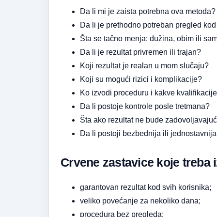
Da li mi je zaista potrebna ova metoda?
Da li je prethodno potreban pregled kod
Šta se tačno menja: dužina, obim ili sam
Da li je rezultat privremen ili trajan?
Koji rezultat je realan u mom slučaju?
Koji su mogući rizici i komplikacije?
Ko izvodi proceduru i kakve kvalifikacij
Da li postoje kontrole posle tretmana?
Šta ako rezultat ne bude zadovoljavajuć
Da li postoji bezbednija ili jednostavnija
Crvene zastavice koje treba 
garantovan rezultat kod svih korisnika;
veliko povećanje za nekoliko dana;
procedura bez pregleda;