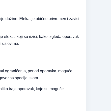
nje dužine. Efekat je obično privremen i zavisi
aje efekat, koji su rizici, kako izgleda oporavak
m uslovima.
mati ograničenja, period oporavka, moguće
govor sa specijalistom.
, koliko traje oporavak, koje su moguće