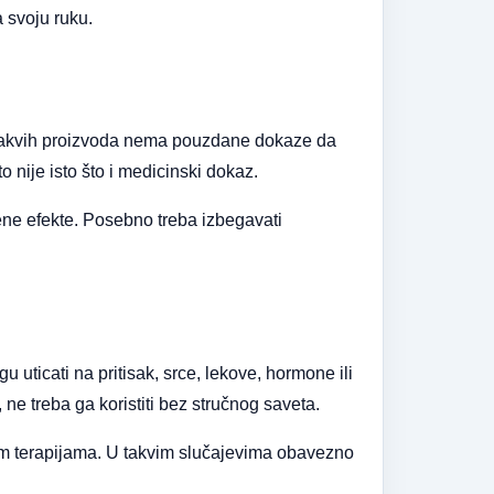
 svoju ruku.
a takvih proizvoda nema pouzdane dokaze da
to nije isto što i medicinski dokaz.
jene efekte. Posebno treba izbegavati
 uticati na pritisak, srce, lekove, hormone ili
e treba ga koristiti bez stručnog saveta.
gim terapijama. U takvim slučajevima obavezno