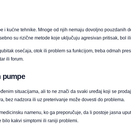
žbe i kućne tehnike. Mnoge od njih nemaju dovoljno pouzdanih 
Posebno su rizične metode koje uključuju agresivan pritisak, bol i
bitak osećaja, otok ili problem sa funkcijom, treba odmah presta
r ili forum.
um pumpe
enim situacijama, ali to ne znači da svaki uređaj koji se prodaj
, bez nadzora ili uz preterivanje može dovesti do problema.
 medicinsku namenu, ko ga preporučuje, da li postoje jasna uputstv
ilo kakvi simptomi ili raniji problemi.