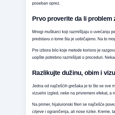
poseban oprez.
Prvo proverite da li problem 
Mnogi muškarci koji razmišljaju o uvećanju p
predstavu o tome šta je uobičajeno. Na to mogu
Pre izbora bilo koje metode korisno je razgova
uopšte potrebno razmišljati o proceduri. Nekad
Razlikujte dužinu, obim i vizu
Jedna od najčešćih grešaka je to što se sve 
vizuelni izgled, neke na privremeni efekat, a
Na primer, hijaluronski fileri se najčešće p
ciljeve i ograničenja, ali nose rizike. Kreme