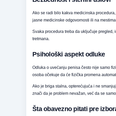
Ako se radi bilo kakva medicinska procedura, u
jasne medicinske odgovornosti ili na mestima g
Svaka procedura treba da uključuje pregled, in
tretmana.
Psihološki aspekt odluke
Odluka o uvećanju penisa često nije samo fizi
osoba očekuje da će fizička promena automatsk
Ako je briga stalna, opterećujuća i ne smanju
znači da je problem nevažan, već da se sam
Šta obavezno pitati pre izbo