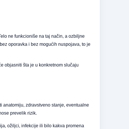
lo ne funkcioniše na taj način, a ozbiljne
bez oporavka i bez mogućih nuspojava, to je
e objasniti šta je u konkretnom slučaju
i anatomiju, zdravstveno stanje, eventualne
ose prevelik rizik.
a, ožiljci, infekcije ili bilo kakva promena