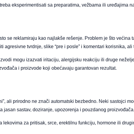
 treba eksperimentisati sa preparatima, vežbama ili uređajima na
esto se reklamiraju kao najlakše rešenje. Problem je što većin
i agresivne tvrdnje, slike “pre i posle” i komentari korisnika, ali 
vodi mogu izazvati iritaciju, alergijsku reakciju ili druge nežel
vođača i proizvode koji obećavaju garantovan rezultat.
i”, ali prirodno ne znači automatski bezbedno. Neki sastojci mogu
a jasan sastav, doziranje, upozorenja i pouzdanog proizvođača, n
lekovima za pritisak, srce, erektilnu funkciju, hormone ili dru