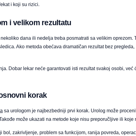
kat i koji su rizici.
m i velikom rezultatu
koliko dana ili nedelja treba posmatrati sa velikim oprezom. Te
ledica. Ako metoda obećava dramatičan rezultat bez pregleda, 
. Dobar lekar neće garantovati isti rezultat svakoj osobi, već ć
 osnovni korak
ja
sa urologom je najbezbedniji prvi korak. Urolog može procenit
Takođe može ukazati na metode koje nisu preporučljive ili koje n
 bol, zakrivljenje, problem sa funkcijom, ranija povreda, operacij