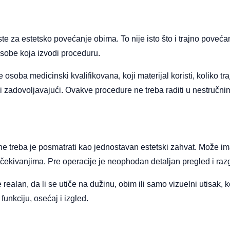
ste za estetsko povećanje obima. To nije isto što i trajno poveća
 osobe koja izvodi proceduru.
 je osoba medicinski kvalifikovana, koji materijal koristi, koliko tr
li zadovoljavajući. Ovakve procedure ne treba raditi u nestručni
 ne treba je posmatrati kao jednostavan estetski zahvat. Može i
 očekivanjima. Pre operacije je neophodan detaljan pregled i raz
 je realan, da li se utiče na dužinu, obim ili samo vizuelni utisak
funkciju, osećaj i izgled.