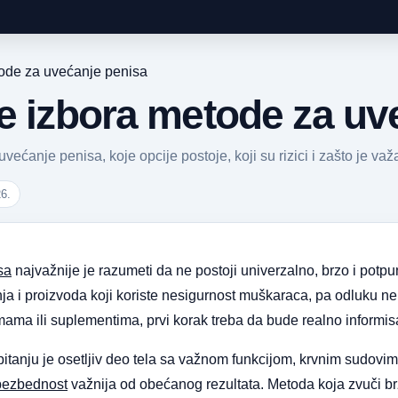
tode za uvećanje penisa
pre izbora metode za u
uvećanje penisa, koje opcije postoje, koji su rizici i zašto je v
26.
sa
najvažnije je razumeti da ne postoji univerzalno, brzo i pot
a i proizvoda koji koriste nesigurnost muškaraca, pa odluku ne 
emama ili suplementima, prvi korak treba da bude realno informis
tanju je osetljiv deo tela sa važnom funkcijom, krvnim sudovima
bezbednost
važnija od obećanog rezultata. Metoda koja zvuči brzo