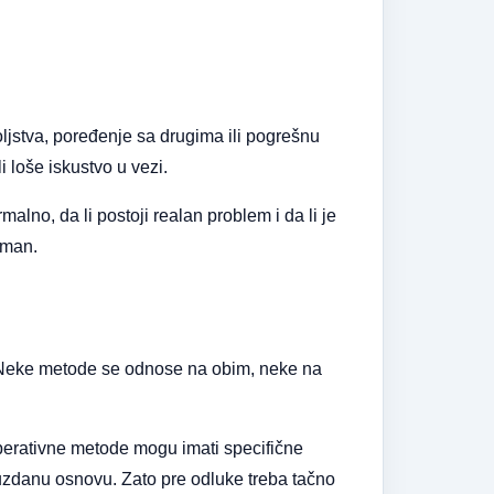
jstva, poređenje sa drugima ili pogrešnu
li loše iskustvo u vezi.
alno, da li postoji realan problem i da li je
tman.
n. Neke metode se odnose na obim, neke na
perativne metode mogu imati specifične
pouzdanu osnovu. Zato pre odluke treba tačno