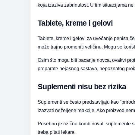
koja izaziva zabrinutost. U tim situacijama ne
Tablete, kreme i gelovi
Tablete, kreme i gelovi za uvećanje penisa č
može trajno promeniti veličinu. Mogu se koristit
Osim što mogu biti bacanje novca, ovakvi proiz
preparate nejasnog sastava, nepoznatog proiz
Suplementi nisu bez rizika
Suplementi se često predstavljaju kao “prirodn
izazvati neželjene reakcije. Ako proizvod nem
Posebno je rizično kombinovati suplemente sa 
treba pitati lekara.