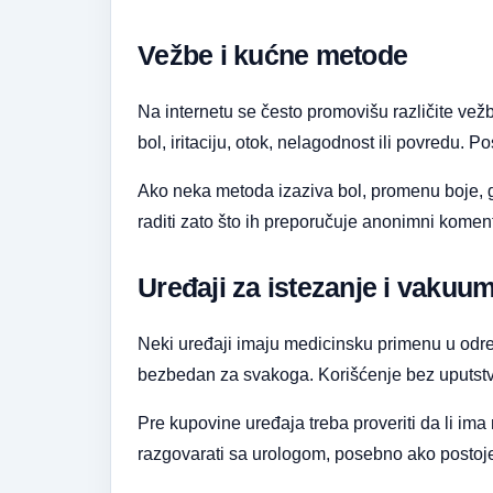
Vežbe i kućne metode
Na internetu se često promovišu različite ve
bol, iritaciju, otok, nelagodnost ili povredu. 
Ako neka metoda izaziva bol, promenu boje, gu
raditi zato što ih preporučuje anonimni komenta
Uređaji za istezanje i vaku
Neki uređaji imaju medicinsku primenu u određ
bezbedan za svakoga. Korišćenje bez uputstva
Pre kupovine uređaja treba proveriti da li ima
razgovarati sa urologom, posebno ako postoje b