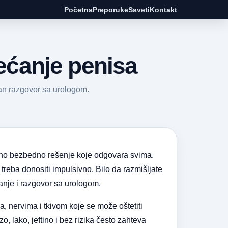
Početna
Preporuke
Saveti
Kontakt
većanje penisa
ažan razgovor sa urologom.
puno bezbedno rešenje koje odgovara svima.
treba donositi impulsivno. Bilo da razmišljate
anje i razgovor sa urologom.
, nervima i tkivom koje se može oštetiti
, lako, jeftino i bez rizika često zahteva