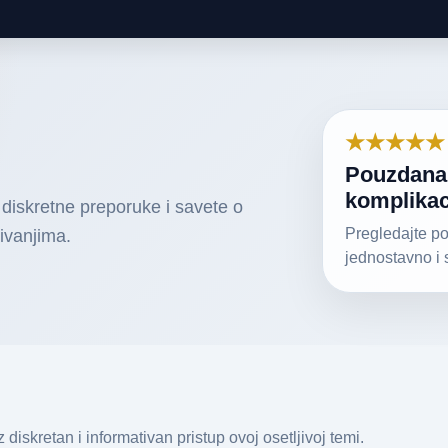
★★★★★
Pouzdana 
komplikac
diskretne preporuke i savete o
Pregledajte po
ivanjima.
jednostavno i 
diskretan i informativan pristup ovoj osetljivoj temi.