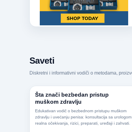
Saveti
Diskretni i informativni vodiči o metodama, proiz
Šta znači bezbedan pristup
muškom zdravlju
Edukativan vodič o bezbednom pristupu muškom
zdravlju i uvećanju penisa: konsultacija sa urologom
realna očekivanja, rizici, preparati, uređaji i zahvati.