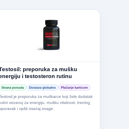
Testosil: preporuka za mušku
energiju i testosteron rutinu
Strana ponuda
Dostava globalno
Plaćanje karticom
Testosil je preporuka za muškarce koji žele dodatak
rutini vezanoj za energiju, mušku vitalnost, trening,
oporavak i opšti osećaj snage.