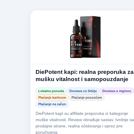
DiePotent kapi: realna preporuka za
mušku vitalnost i samopouzdanje
Lokalna ponuda
Dostava za Srbiju
Dostava u regionu
Plaćanje karticom
Plaćanje pouzećem
Plaćanje na račun
DiePotent kapi su affiliate preporuka iz kategorije
muške vitalnosti. Review obrađuje sastav, tvrdnje sa
prodajne strane, realna očekivanja i oprez pre
poručivanja.