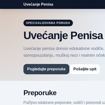
Uvećanje Penisa
SPECIJALIZOVANA PONUDA
Uvećanje Penisa
Uvećanje penisa donosi edukativne vodiče, 
samopouzdanju, muškoj nezi i realnim oček
Pogledajte preporuke
Pošaljite upit
Preporuke
Pažljivo odabrane preporuke, vodiči i proizvodi uz 