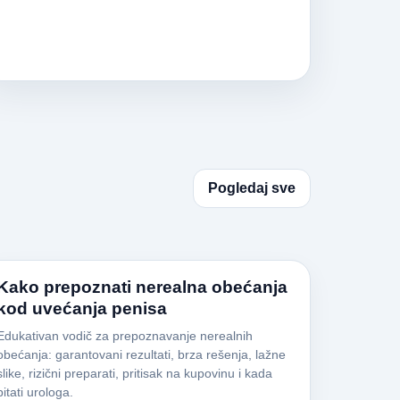
Pogledaj sve
Kako prepoznati nerealna obećanja
kod uvećanja penisa
Edukativan vodič za prepoznavanje nerealnih
obećanja: garantovani rezultati, brza rešenja, lažne
slike, rizični preparati, pritisak na kupovinu i kada
pitati urologa.