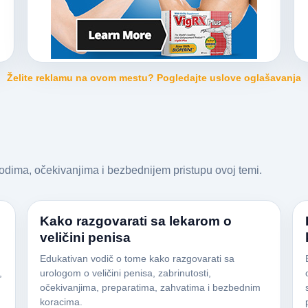
Želite reklamu na ovom mestu? Pogledajte uslove oglašavanja
vodima, očekivanjima i bezbednijem pristupu ovoj temi.
Kako razgovarati sa lekarom o
veličini penisa
Edukativan vodič o tome kako razgovarati sa
,
urologom o veličini penisa, zabrinutosti,
očekivanjima, preparatima, zahvatima i bezbednim
koracima.