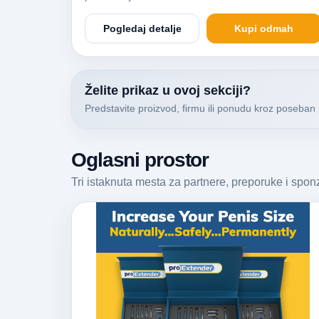
Pogledaj detalje
Kupi odmah
Želite prikaz u ovoj sekciji?
Predstavite proizvod, firmu ili ponudu kroz poseban 
Oglasni prostor
Tri istaknuta mesta za partnere, preporuke i spo