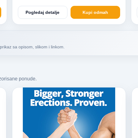
Pogledaj detalje
Kupi odmah
prikaz sa opisom, slikom i linkom.
nzorisane ponude.