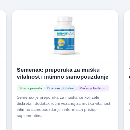
Semenax: preporuka za mušku
vitalnost i intimno samopouzdanje
Strana ponuda
Dostava globalno
Plaćanje karticom
Semenax je preporuka za muškarce koji žele
diskretan dodatak rutini vezanoj za mušku vitalnost,
intimno samopouzdanje i informisan pristup
suplementima.