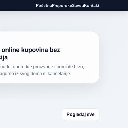
Početna
Preporuke
Saveti
Kontakt
online kupovina bez
ija
nudu, uporedite proizvode i poručite brzo,
sigurno iz svog doma ili kancelarije.
Pogledaj sve