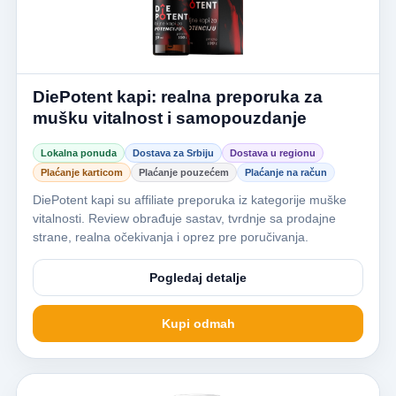
DiePotent kapi: realna preporuka za
mušku vitalnost i samopouzdanje
Lokalna ponuda
Dostava za Srbiju
Dostava u regionu
Plaćanje karticom
Plaćanje pouzećem
Plaćanje na račun
DiePotent kapi su affiliate preporuka iz kategorije muške
vitalnosti. Review obrađuje sastav, tvrdnje sa prodajne
strane, realna očekivanja i oprez pre poručivanja.
Pogledaj detalje
Kupi odmah