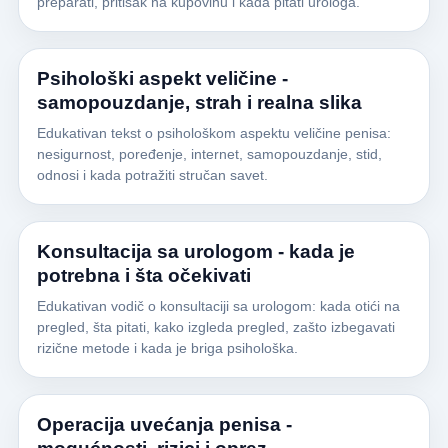
preparati, pritisak na kupovinu i kada pitati urologa.
Psihološki aspekt veličine -
samopouzdanje, strah i realna slika
Edukativan tekst o psihološkom aspektu veličine penisa:
nesigurnost, poređenje, internet, samopouzdanje, stid,
odnosi i kada potražiti stručan savet.
Konsultacija sa urologom - kada je
potrebna i šta očekivati
Edukativan vodič o konsultaciji sa urologom: kada otići na
pregled, šta pitati, kako izgleda pregled, zašto izbegavati
rizične metode i kada je briga psihološka.
Operacija uvećanja penisa -