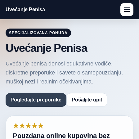
Uvećanje Penisa
SPECIJALIZOVANA PONUDA
Uvećanje Penisa
Uvećanje penisa donosi edukativne vodiče,
diskretne preporuke i savete o samopouzdanju,
muškoj nezi i realnim očekivanjima.
Pogledajte preporuke
Pošaljite upit
★★★★★
Pouzdana online kupovina bez