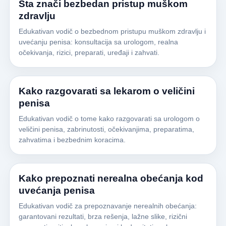
Šta znači bezbedan pristup muškom
zdravlju
Edukativan vodič o bezbednom pristupu muškom zdravlju i
uvećanju penisa: konsultacija sa urologom, realna
očekivanja, rizici, preparati, uređaji i zahvati.
Kako razgovarati sa lekarom o veličini
penisa
Edukativan vodič o tome kako razgovarati sa urologom o
veličini penisa, zabrinutosti, očekivanjima, preparatima,
zahvatima i bezbednim koracima.
Kako prepoznati nerealna obećanja kod
uvećanja penisa
Edukativan vodič za prepoznavanje nerealnih obećanja:
garantovani rezultati, brza rešenja, lažne slike, rizični