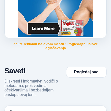
Želite reklamu na ovom mestu? Pogledajte uslove
oglašavanja
Saveti
Pogledaj sve
Diskretni i informativni vodiči o
metodama, proizvodima,
očekivanjima i bezbednijem
pristupu ovoj temi.