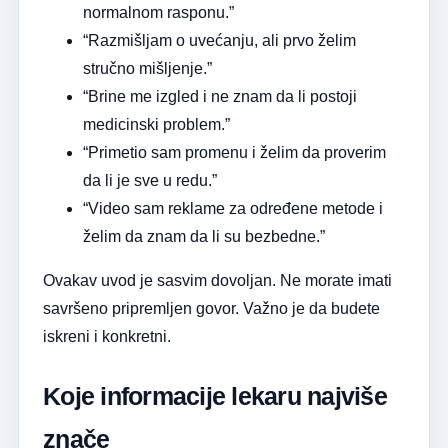
normalnom rasponu.”
“Razmišljam o uvećanju, ali prvo želim
stručno mišljenje.”
“Brine me izgled i ne znam da li postoji
medicinski problem.”
“Primetiо sam promenu i želim da proverim
da li je sve u redu.”
“Video sam reklame za određene metode i
želim da znam da li su bezbedne.”
Ovakav uvod je sasvim dovoljan. Ne morate imati
savršeno pripremljen govor. Važno je da budete
iskreni i konkretni.
Koje informacije lekaru najviše
znače