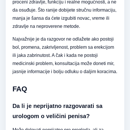
proceni zdravlje, funkciju i realne mogućnosti, a ne
da osuđuje. Što ranije dobijete stručnu informaciju,
manja je šansa da ćete izgubiti novac, vreme ili
zdravlje na neproverene metode.
Najvažnije je da razgovor ne odlažete ako postoji
bol, promena, zakrivljenost, problem sa erekcijom
ili jaka zabrinutost. A čak i kada ne postoji
medicinski problem, konsultacija može doneti mir,
jasnije informacije i bolju odluku o daljim koracima.
FAQ
Da li je neprijatno razgovarati sa
urologom o veličini penisa?
Može delovati neprijatno pre pregleda, ali za