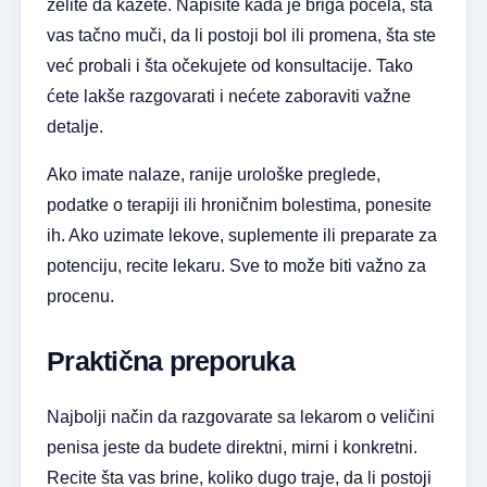
želite da kažete. Napišite kada je briga počela, šta
vas tačno muči, da li postoji bol ili promena, šta ste
već probali i šta očekujete od konsultacije. Tako
ćete lakše razgovarati i nećete zaboraviti važne
detalje.
Ako imate nalaze, ranije urološke preglede,
podatke o terapiji ili hroničnim bolestima, ponesite
ih. Ako uzimate lekove, suplemente ili preparate za
potenciju, recite lekaru. Sve to može biti važno za
procenu.
Praktična preporuka
Najbolji način da razgovarate sa lekarom o veličini
penisa jeste da budete direktni, mirni i konkretni.
Recite šta vas brine, koliko dugo traje, da li postoji