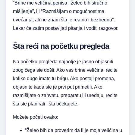
“Brine me
veličina penisa
i želeo bih stručno
mišljenje”, ili “Razmišljam o mogućnostima
uvećanja, ali ne znam šta je realno i bezbedno”.
Lekar će zatim postavljati pitanja i voditi razgovor.
Šta reći na početku pregleda
Na početku pregleda najbolje je jasno objasniti
zbog čega ste došli. Ako vas brine veličina, recite
koliko dugo imate tu brigu. Ako postoji promena,
objasnite kada ste je prvi put primetili. Ako
razmišljate o zahvatu, preparatu ili uređaju, recite
šta ste planirali i šta očekujete.
Možete početi ovako:
“Želeo bih da proverim da li je moja veličina u