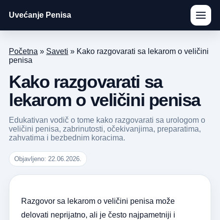
Uvećanje Penisa
Početna
»
Saveti
»
Kako razgovarati sa lekarom o veličini
penisa
Kako razgovarati sa
lekarom o veličini penisa
Edukativan vodič o tome kako razgovarati sa urologom o
veličini penisa, zabrinutosti, očekivanjima, preparatima,
zahvatima i bezbednim koracima.
Objavljeno: 22.06.2026.
Razgovor sa lekarom o veličini penisa može
delovati neprijatno, ali je često najpametniji i