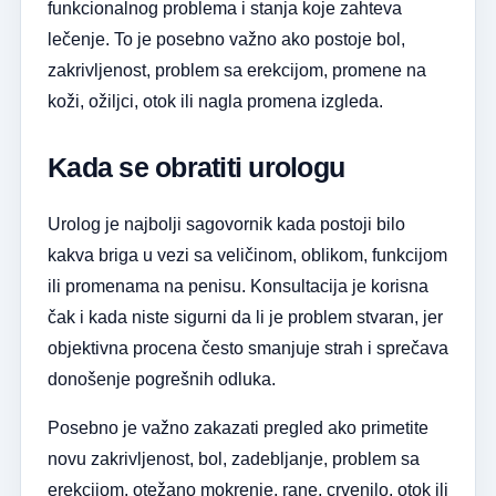
funkcionalnog problema i stanja koje zahteva
lečenje. To je posebno važno ako postoje bol,
zakrivljenost, problem sa erekcijom, promene na
koži, ožiljci, otok ili nagla promena izgleda.
Kada se obratiti urologu
Urolog je najbolji sagovornik kada postoji bilo
kakva briga u vezi sa veličinom, oblikom, funkcijom
ili promenama na penisu. Konsultacija je korisna
čak i kada niste sigurni da li je problem stvaran, jer
objektivna procena često smanjuje strah i sprečava
donošenje pogrešnih odluka.
Posebno je važno zakazati pregled ako primetite
novu zakrivljenost, bol, zadebljanje, problem sa
erekcijom, otežano mokrenje, rane, crvenilo, otok ili