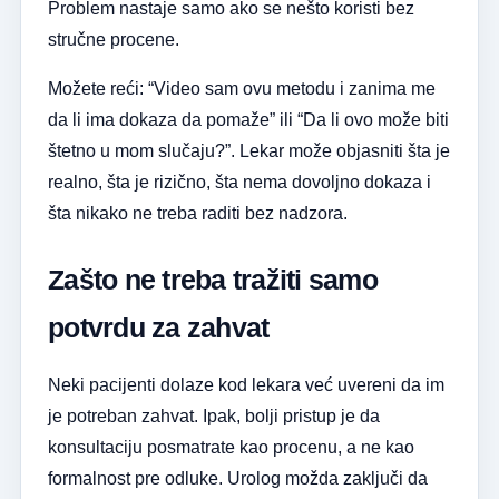
Problem nastaje samo ako se nešto koristi bez
stručne procene.
Možete reći: “Video sam ovu metodu i zanima me
da li ima dokaza da pomaže” ili “Da li ovo može biti
štetno u mom slučaju?”. Lekar može objasniti šta je
realno, šta je rizično, šta nema dovoljno dokaza i
šta nikako ne treba raditi bez nadzora.
Zašto ne treba tražiti samo
potvrdu za zahvat
Neki pacijenti dolaze kod lekara već uvereni da im
je potreban zahvat. Ipak, bolji pristup je da
konsultaciju posmatrate kao procenu, a ne kao
formalnost pre odluke. Urolog možda zaključi da