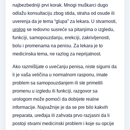
najbezbedniji prvi korak. Mnogi muškarci dugo
odlažu konsultaciju zbog stida, straha od osude ili
uverenja da je tema “glupa” za lekara. U stvarnosti,
urolog
se redovno susreće sa pitanjima o izgledu,
funkciji, samopouzdanju, erekciji, zakrivljenosti,
bolu i promenama na penisu. Za lekara je to
medicinska tema, ne razlog za neprijatnost.
Ako razmišljate o uvećanju penisa, niste sigurni da
li je vaša veličina u normalnom rasponu, imate
problem sa samopouzdanjem ili ste primetili
promenu u izgledu ili funkciji, razgovor sa
urologom može pomoći da dobijete realne
informacije. Najvažnije je da se pre bilo kakvih
preparata, uređaja ili zahvata prvo razjasni da li
postoji stvarni medicinski problem i koje su opcije