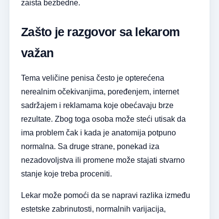
zaista bezbedne.
Zašto je razgovor sa lekarom
važan
Tema veličine penisa često je opterećena
nerealnim očekivanjima, poređenjem, internet
sadržajem i reklamama koje obećavaju brze
rezultate. Zbog toga osoba može steći utisak da
ima problem čak i kada je anatomija potpuno
normalna. Sa druge strane, ponekad iza
nezadovoljstva ili promene može stajati stvarno
stanje koje treba proceniti.
Lekar može pomoći da se napravi razlika između
estetske zabrinutosti, normalnih varijacija,