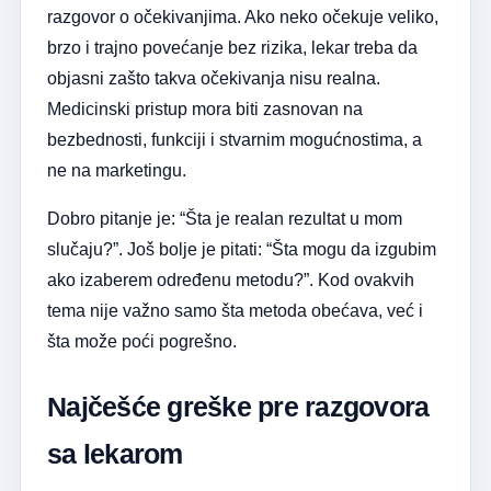
razgovor o očekivanjima. Ako neko očekuje veliko,
brzo i trajno povećanje bez rizika, lekar treba da
objasni zašto takva očekivanja nisu realna.
Medicinski pristup mora biti zasnovan na
bezbednosti, funkciji i stvarnim mogućnostima, a
ne na marketingu.
Dobro pitanje je: “Šta je realan rezultat u mom
slučaju?”. Još bolje je pitati: “Šta mogu da izgubim
ako izaberem određenu metodu?”. Kod ovakvih
tema nije važno samo šta metoda obećava, već i
šta može poći pogrešno.
Najčešće greške pre razgovora
sa lekarom