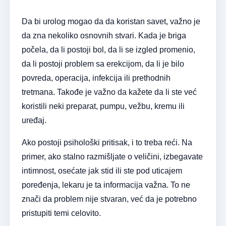
Da bi urolog mogao da da koristan savet, važno je
da zna nekoliko osnovnih stvari. Kada je briga
počela, da li postoji bol, da li se izgled promenio,
da li postoji problem sa erekcijom, da li je bilo
povreda, operacija, infekcija ili prethodnih
tretmana. Takođe je važno da kažete da li ste već
koristili neki preparat, pumpu, vežbu, kremu ili
uređaj.
Ako postoji psihološki pritisak, i to treba reći. Na
primer, ako stalno razmišljate o veličini, izbegavate
intimnost, osećate jak stid ili ste pod uticajem
poređenja, lekaru je ta informacija važna. To ne
znači da problem nije stvaran, već da je potrebno
pristupiti temi celovito.