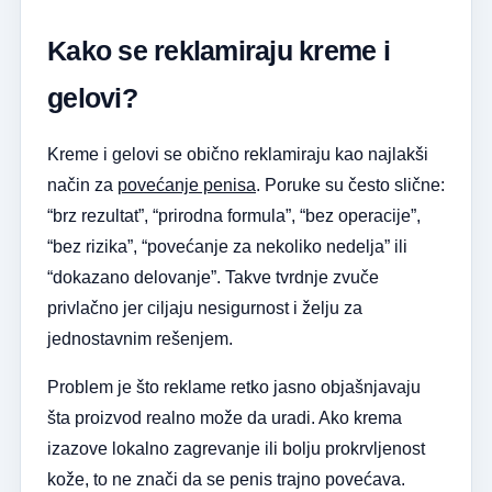
Kako se reklamiraju kreme i
gelovi?
Kreme i gelovi se obično reklamiraju kao najlakši
način za
povećanje penisa
. Poruke su često slične:
“brz rezultat”, “prirodna formula”, “bez operacije”,
“bez rizika”, “povećanje za nekoliko nedelja” ili
“dokazano delovanje”. Takve tvrdnje zvuče
privlačno jer ciljaju nesigurnost i želju za
jednostavnim rešenjem.
Problem je što reklame retko jasno objašnjavaju
šta proizvod realno može da uradi. Ako krema
izazove lokalno zagrevanje ili bolju prokrvljenost
kože, to ne znači da se penis trajno povećava.