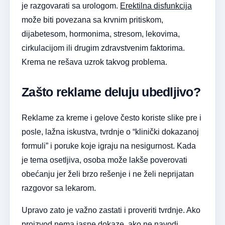
je razgovarati sa urologom.
Erektilna disfunkcija
može biti povezana sa krvnim pritiskom,
dijabetesom, hormonima, stresom, lekovima,
cirkulacijom ili drugim zdravstvenim faktorima.
Krema ne rešava uzrok takvog problema.
Zašto reklame deluju ubedljivo?
Reklame za kreme i gelove često koriste slike pre i
posle, lažna iskustva, tvrdnje o “klinički dokazanoj
formuli” i poruke koje igraju na nesigurnost. Kada
je tema osetljiva, osoba može lakše poverovati
obećanju jer želi brzo rešenje i ne želi neprijatan
razgovor sa lekarom.
Upravo zato je važno zastati i proveriti tvrdnje. Ako
proizvod nema jasne dokaze, ako ne navodi