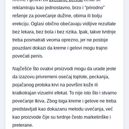
reklamiraju kao jednostavno, brzo i “prirodno”
rešenje za povećanje dužine, obima ili bolju
erekciju. Oglasi obično obećavaju vidljive rezultate
bez lekara, bez bola i bez rizika. Ipak, takve tvrdnje
treba posmatrati veoma oprezno, jer ne postoje
pouzdani dokazi da kreme i gelovi mogu trajno
povećati penis.
Najčešće što ovakvi proizvodi mogu da urade jeste
da izazovu privremeni osećaj toplote, peckanja,
pojačanog protoka krvi na površini kože ili
kratkotrajan vizuelni efekat. To nije isto što i stvarno
povećanje tkiva. Zbog toga kreme i gelove ne treba
predstavljati kao dokazanu metodu uvećanja, već
kao proizvode čije su tvrdnje često marketinške i
preterane.