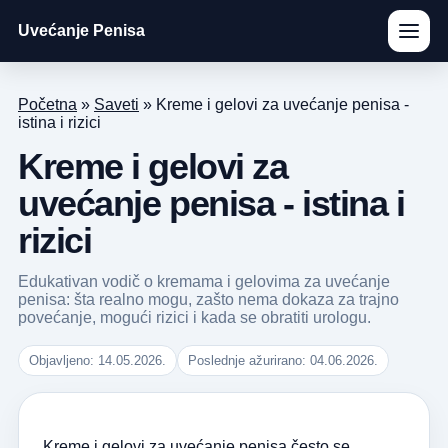
Uvećanje Penisa
Početna
»
Saveti
»
Kreme i gelovi za uvećanje penisa -
istina i rizici
Kreme i gelovi za
uvećanje penisa - istina i
rizici
Edukativan vodič o kremama i gelovima za uvećanje
penisa: šta realno mogu, zašto nema dokaza za trajno
povećanje, mogući rizici i kada se obratiti urologu.
Objavljeno: 14.05.2026.
Poslednje ažurirano: 04.06.2026.
Kreme i gelovi za
uvećanje penisa
često se