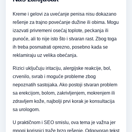
Kreme i gelovi za uvećanje penisa nisu dokazano
rešenje za trajno povećanje dužine ili obima. Mogu
izazvati privremeni osećaj toplote, peckanja ili
punoće, ali to nije isto što i stvaran rast. Zbog toga
ih treba posmatrati oprezno, posebno kada se
reklamiraju uz velika obećanja.
Rizici uključuju iritaciju, alergijske reakcije, bol,
crvenilo, svrab i moguće probleme zbog
nepoznatih sastojaka. Ako postoji stvaran problem
sa erekcijom, bolom, zakrivljenjem, mokrenjem ili
zdravljem kože, najbolji prvi korak je konsultacija
sa urologom.
U praktičnom i SEO smislu, ova tema je važna jer
mnogi korisnici traže brzo rešenje. Odgovoran tekst