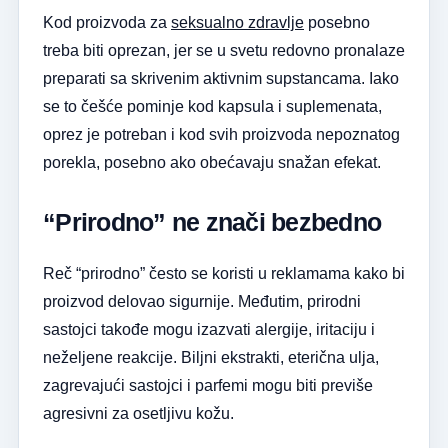
Kod proizvoda za
seksualno zdravlje
posebno
treba biti oprezan, jer se u svetu redovno pronalaze
preparati sa skrivenim aktivnim supstancama. Iako
se to češće pominje kod kapsula i suplemenata,
oprez je potreban i kod svih proizvoda nepoznatog
porekla, posebno ako obećavaju snažan efekat.
“Prirodno” ne znači bezbedno
Reč “prirodno” često se koristi u reklamama kako bi
proizvod delovao sigurnije. Međutim, prirodni
sastojci takođe mogu izazvati alergije, iritaciju i
neželjene reakcije. Biljni ekstrakti, eterična ulja,
zagrevajući sastojci i parfemi mogu biti previše
agresivni za osetljivu kožu.