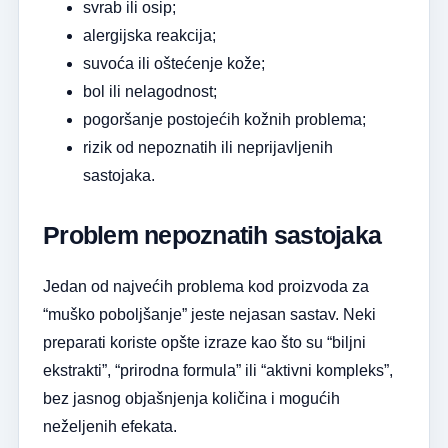
svrab ili osip;
alergijska reakcija;
suvoća ili oštećenje kože;
bol ili nelagodnost;
pogoršanje postojećih kožnih problema;
rizik od nepoznatih ili neprijavljenih
sastojaka.
Problem nepoznatih sastojaka
Jedan od najvećih problema kod proizvoda za
“muško poboljšanje” jeste nejasan sastav. Neki
preparati koriste opšte izraze kao što su “biljni
ekstrakti”, “prirodna formula” ili “aktivni kompleks”,
bez jasnog objašnjenja količina i mogućih
neželjenih efekata.