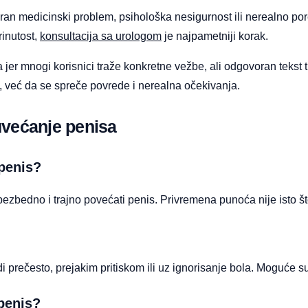
varan medicinski problem, psihološka nesigurnost ili nerealno po
rinutost,
konsultacija sa urologom
je najpametniji korak.
er mnogi korisnici traže konkretne vežbe, ali odgovoran tekst tr
h, već da se spreče povrede i nerealna očekivanja.
uvećanje penisa
 penis?
zbedno i trajno povećati penis. Privremena punoća nije isto što
 prečesto, prejakim pritiskom ili uz ignorisanje bola. Moguće su m
penis?