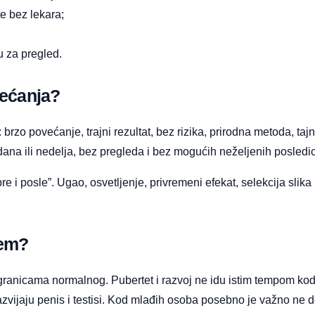
e bez lekara;
u za pregled.
bećanja?
 brzo povećanje, trajni rezultat, bez rizika, prirodna metoda, taj
dana ili nedelja, bez pregleda i bez mogućih neželjenih posledic
re i posle”. Ugao, osvetljenje, privremeni efekat, selekcija slik
lem?
u granicama normalnog. Pubertet i razvoj ne idu istim tempom k
azvijaju penis i testisi. Kod mlađih osoba posebno je važno ne d