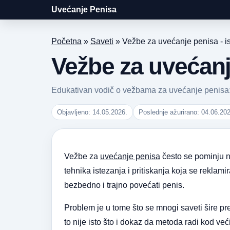
Uvećanje Penisa
Početna
»
Saveti
»
Vežbe za uvećanje penisa - isti
Vežbe za uvećanje 
Edukativan vodič o vežbama za uvećanje penisa: da
Objavljeno: 14.05.2026.
Poslednje ažurirano: 04.06.20
Vežbe za
uvećanje penisa
često se pominju na
tehnika istezanja i pritiskanja koja se rekla
bezbedno i trajno povećati penis.
Problem je u tome što se mnogi saveti šire pr
to nije isto što i dokaz da metoda radi kod većin