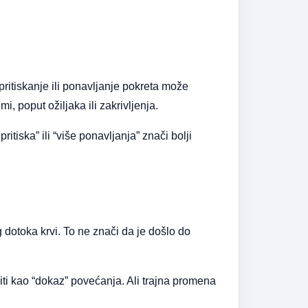
pritiskanje ili ponavljanje pokreta može
i, poput ožiljaka ili zakrivljenja.
tiska” ili “više ponavljanja” znači bolji
dotoka krvi. To ne znači da je došlo do
iti kao “dokaz” povećanja. Ali trajna promena