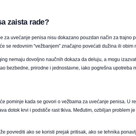
sa zaista rade?
za uvećanje penisa nisu dokazano pouzdan način za trajno pove
će se redovnim “vežbanjem” značajno povećati dužina ili obim nij
ng nemaju dovoljno naučnih dokaza da deluju, a mogu izazvati bo
 kao bezbedne, prirodne i jednostavne, iako pogrešna upotreba 
ešće pominje kada se govori o vežbama za uvećanje penisa. U r
 dotok krvi i podstiče rast tkiva. Međutim, ozbiljan problem je
že povrediti ako se koristi prejak pritisak, ako se tehnika ponavl