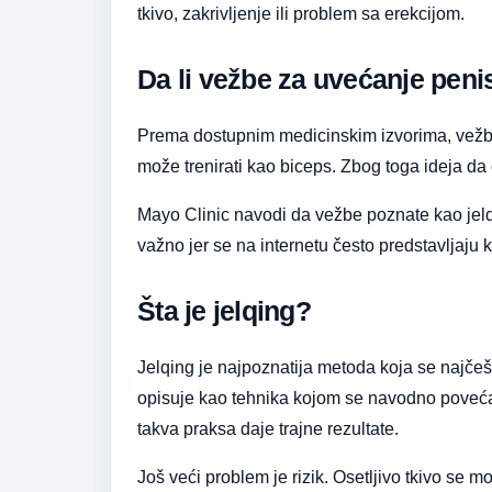
tkivo, zakrivljenje ili problem sa erekcijom.
Da li vežbe za uvećanje peni
Prema dostupnim medicinskim izvorima, vežbe 
može trenirati kao biceps. Zbog toga ideja da 
Mayo Clinic navodi da vežbe poznate kao jelqi
važno jer se na internetu često predstavljaju
Šta je jelqing?
Jelqing je najpoznatija metoda koja se najč
opisuje kao tehnika kojom se navodno povećava
takva praksa daje trajne rezultate.
Još veći problem je rizik. Osetljivo tkivo se mo