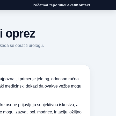
Početna
Preporuke
Saveti
Kontakt
 i oprez
kada se obratiti urologu.
jpoznatiji primer je jelqing, odnosno ručna
e jaki medicinski dokazi da ovakve vežbe mogu
e osobe prijavljuju subjektivna iskustva, ali
e mogu izazvati bol, modrice, iritaciju, ožiljno