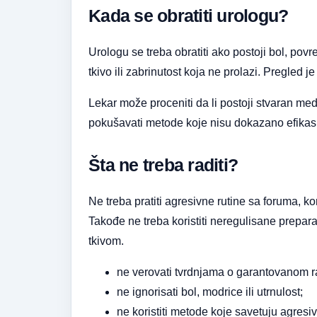
Kada se obratiti urologu?
Urologu se treba obratiti ako postoji bol, po
tkivo ili zabrinutost koja ne prolazi. Pregle
Lekar može proceniti da li postoji stvaran me
pokušavati metode koje nisu dokazano efikas
Šta ne treba raditi?
Ne treba pratiti agresivne rutine sa foruma, ko
Takođe ne treba koristiti neregulisane prepa
tkivom.
ne verovati tvrdnjama o garantovanom r
ne ignorisati bol, modrice ili utrnulost;
ne koristiti metode koje savetuju agresi