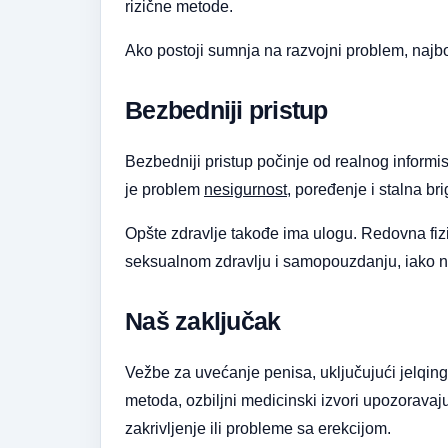
rizične metode.
Ako postoji sumnja na razvojni problem, najbol
Bezbedniji pristup
Bezbedniji pristup počinje od realnog informis
je problem
nesigurnost
, poređenje i stalna b
Opšte zdravlje takođe ima ulogu. Redovna fiz
seksualnom zdravlju i samopouzdanju, iako ne
Naš zaključak
Vežbe za uvećanje penisa, uključujući jelqin
metoda, ozbiljni medicinski izvori upozoravaj
zakrivljenje ili probleme sa erekcijom.