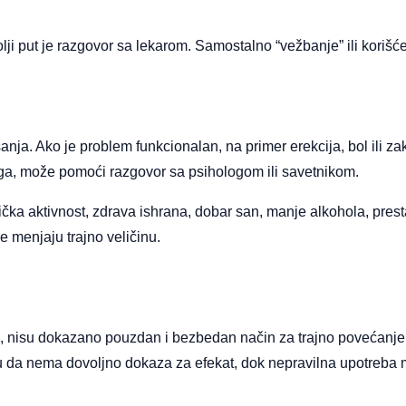
ji put je razgovor sa lekarom. Samostalno “vežbanje” ili korišć
anja. Ako je problem funkcionalan, na primer erekcija, bol ili za
riga, može pomoći razgovor sa psihologom ili savetnikom.
ička aktivnost, zdrava ishrana, dobar san, manje alkohola, pre
 menjaju trajno veličinu.
g, nisu dokazano pouzdan i bezbedan način za trajno povećanje.
u da nema dovoljno dokaza za efekat, dok nepravilna upotreba mo