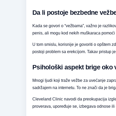
Da li postoje bezbedne vežb
Kada se govori o “vežbama”, važno je razliko
penis, ali mogu kod nekih muškaraca pomoći bol
U tom smislu, korisnije je govoriti o opštem zdr
postoji problem sa erekcijom. Takav pristup je
Psihološki aspekt brige oko 
Mnogi ljudi koji traže vežbe za uvećanje zap
sadržajem na internetu. To ne znači da je bri
Cleveland Clinic navodi da preokupacija izgled
proverava, upoređuje se, izbegava odnose ili 