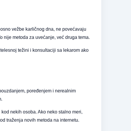
dnosno vežbe karličnog dna, ne povećavaju
 To nije metoda za uvećanje, već druga tema.
 telesnoj težini i konsultaciji sa lekarom ako
mopouzdanjem, poređenjem i nerealnim
m.
je kod nekih osoba. Ako neko stalno meri,
 od traženja novih metoda na internetu.