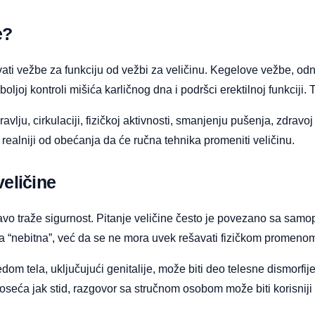
e?
vati vežbe za funkciju od vežbi za veličinu. Kegelove vežbe, o
joj kontroli mišića karličnog dna i podršci erektilnoj funkciji.
avlju, cirkulaciji, fizičkoj aktivnosti, smanjenju pušenja, zdravoj
 realniji od obećanja da će ručna tehnika promeniti veličinu.
veličine
ravo traže sigurnost. Pitanje veličine često je povezano sa sa
ga “nebitna”, već da se ne mora uvek rešavati fizičkom promeno
om tela, uključujući genitalije, može biti deo telesne dismorfi
oseća jak stid, razgovor sa stručnom osobom može biti korisniji