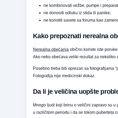
ne kombinovati vežbe, pumpe i preparat
ne donositi odluku iz stida ili panike;
ne koristiti savete sa foruma kao zamen
Kako prepoznati nerealna o
Nerealna obećanja
obično koriste iste poruke:
Ako neko obećava veliki rezultat za nekoliko 
Posebno treba biti oprezan sa fotografijama “p
Fotografija nije medicinski dokaz.
Da li je veličina uopšte prob
Mnogo ljudi koji brinu o veličini zapravo su 
u različitom periodu i da se tokom puberteta r