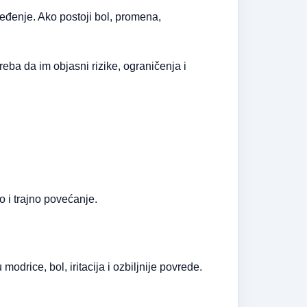
ređenje. Ako postoji bol, promena,
eba da im objasni rizike, ograničenja i
 i trajno povećanje.
odrice, bol, iritacija i ozbiljnije povrede.