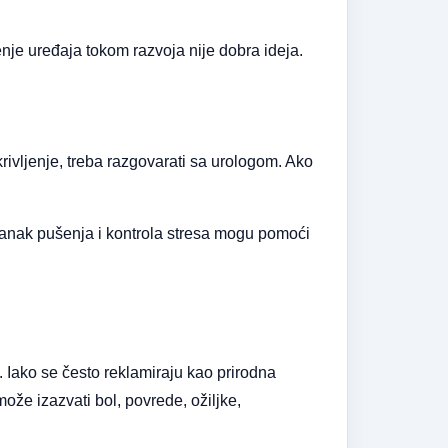
enje uređaja tokom razvoja nije dobra ideja.
krivljenje, treba razgovarati sa urologom. Ako
stanak pušenja i kontrola stresa mogu pomoći
 Iako se često reklamiraju kao prirodna
že izazvati bol, povrede, ožiljke,