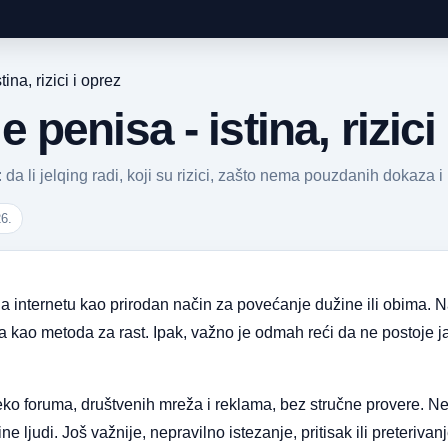
na, rizici i oprez
penisa - istina, rizici
 li jelqing radi, koji su rizici, zašto nema pouzdanih dokaza i 
26.
 internetu kao prirodan način za povećanje dužine ili obima. Na
mira kao metoda za rast. Ipak, važno je odmah reći da ne postoj
eko foruma, društvenih mreža i reklama, bez stručne provere. Nek
e ljudi. Još važnije, nepravilno istezanje, pritisak ili preterivanj