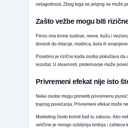
nelagodnost. Zbog toga se jelqing ne može p
Zašto vežbe mogu biti rizičn
Penis ima krvne sudove, nerve, kožu i vezivna 
dovesti do iritacije, modrica, bola ili smanjene
Posebno je rizično kada osoba pokušava da ubrza
rezultat. U stvarnosti, preterivanje može pove
Privremeni efekat nije isto št
Neke osobe mogu primetiti privremenu punoću i
trajnog povećanja. Privremeni efekat može ne
Marketing često koristi baš tu zabunu. Ako ne
veličine je mnogo ozbiljnija tvrdnja i zahteva 