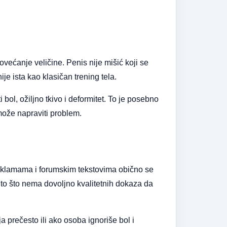
ćanje veličine. Penis nije mišić koji se
e ista kao klasičan trening tela.
l, ožiljno tkivo i deformitet. To je posebno
može napraviti problem.
eklamama i forumskim tekstovima obično se
 to što nema dovoljno kvalitetnih dokaza da
ja prečesto ili ako osoba ignoriše bol i