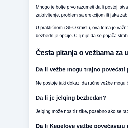
Mnogo je bolje prvo razumeti da li postoji st
zakrivljenje, problem sa erekcijom ili jaka zab
U praktičnom i SEO smislu, ova tema je važna j
bezbednije opcije. Cilj nije da se pojača stra
Česta pitanja o vežbama za 
Da li vežbe mogu trajno povećati
Ne postoje jaki dokazi da ručne vežbe mogu be
Da li je jelqing bezbedan?
Jelqing može nositi rizike, posebno ako se radi
Da li Kegelove vežbe povećavaju 