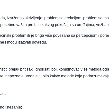
vreda, izraženo zakrivljenje, problem sa erekcijom, problem sa m
d je posebno važan pre bilo kakvog pokušaja sa uređajima, vežbam
dicinski problem ili je briga više povezana sa percepcijom i po
ne i mogu izazvati povredu.
ristiti prejak pritisak, ignorisati bol, kombinovati više metoda o
rate, nepoznate uređaje ili bilo kakve metode koje podrazumevaj
astu;
vno istezanje;