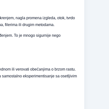
okrenjem, nagla promena izgleda, otok, tvrdo
a, filerima ili drugim metodama.
ređenjem. To je mnogo sigurnije nego
djednom ili verovati obećanjima o brzom rastu.
u samostalno eksperimentisanje sa osetljivim