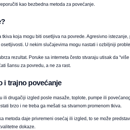
reporučiti kao bezbedna metoda za povećanje.
e?
tkiva koja mogu biti osetljiva na povrede. Agresivno istezanje, 
 osetljivosti. U nekim slučajevima mogu nastati i ozbiljniji problem
 rezultat. Poruke sa interneta često stvaraju utisak da “više pri
ćati šansu za povredu, a ne za rast.
o i trajno povećanje
li drugačiji izgled posle masaže, toplote, pumpe ili povećanog 
stati brzo i ne treba ga mešati sa stvarnom promenom tkiva.
ka metoda daje privremeni osećaj ili izgled, to se može predstav
kvalitetne dokaze.