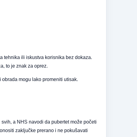
na tehnika ili iskustva korisnika bez dokaza.
a, to je znak za oprez.
a i obrada mogu lako promeniti utisak.
od svih, a NHS navodi da pubertet može početi
onositi zaključke prerano i ne pokušavati